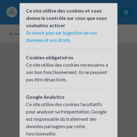
Ce site utilise des cookies et vous
donne le contrôle sur ceux que vous
souhaitez activer
En savoir plus sur la gestion de vos
Accueil
Établissements inscrits
STRATUS HEALTH & BEAUTY
données et vos droits
Cookies obligatoires
Ce site utilise des cookies nécessaires à
son bon fonctionnement. Ils ne peuvent
pas être désactivés.
Google Analytics
Ce site utilise des cookies facultatifs
pour analyser sa fréquentation. Google
est responsable du traitement des
données partagées par cette
fonctionnalité.