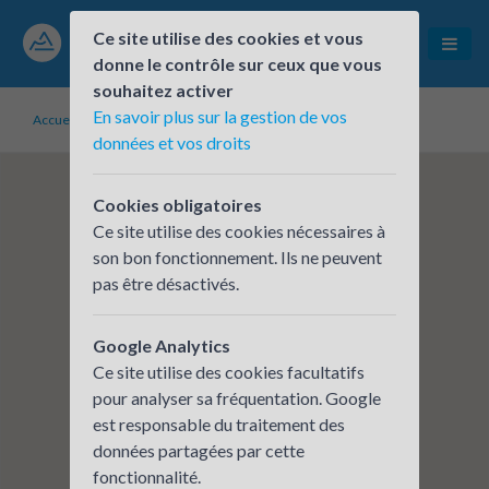
Ce site utilise des cookies et vous
donne le contrôle sur ceux que vous
souhaitez activer
En savoir plus sur la gestion de vos
Accueil
Établissements inscrits
STRATUS SEEC
données et vos droits
Cookies obligatoires
Ce site utilise des cookies nécessaires à
son bon fonctionnement. Ils ne peuvent
pas être désactivés.
Google Analytics
Ce site utilise des cookies facultatifs
pour analyser sa fréquentation. Google
est responsable du traitement des
données partagées par cette
fonctionnalité.