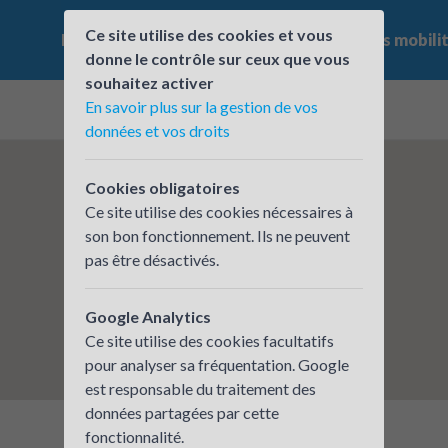
Ce site utilise des cookies et vous
Le challenge
Qui participe ?
Les offres mobili
donne le contrôle sur ceux que vous
souhaitez activer
En savoir plus sur la gestion de vos
données et vos droits
Cookies obligatoires
Ce site utilise des cookies nécessaires à
son bon fonctionnement. Ils ne peuvent
pas être désactivés.
Google Analytics
Ce site utilise des cookies facultatifs
pour analyser sa fréquentation. Google
est responsable du traitement des
données partagées par cette
fonctionnalité.