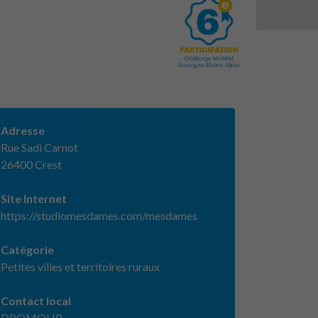
Adresse
Rue Sadi Carnot
26400 Crest
Site Internet
https://studiomesdames.com/mesdames
Catégorie
Petites villes et territoires ruraux
Contact local
DROMOLIB