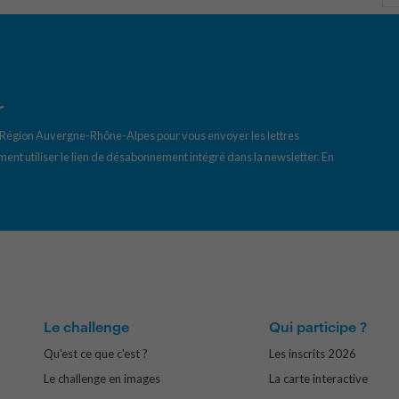
r
a Région Auvergne-Rhône-Alpes pour vous envoyer les lettres
ent utiliser le lien de désabonnement intégré dans la newsletter.
En
Le challenge
Qui participe ?
Qu'est ce que c'est ?
Les inscrits 2026
Le challenge en images
La carte interactive