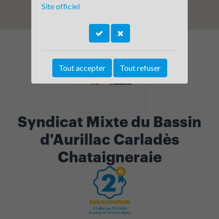
Site officiel
Tout accepter
Tout refuser
Syndicat Mixte du Bassin
d'Aurillac Carladès
Chataigneraie