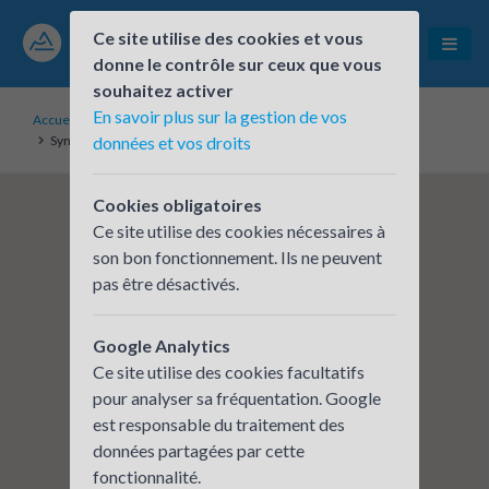
Ce site utilise des cookies et vous
donne le contrôle sur ceux que vous
souhaitez activer
En savoir plus sur la gestion de vos
Accueil
Établissements inscrits
Syndicat Mixte du Bassin d'Aurillac Carladès Chataigneraie
données et vos droits
Cookies obligatoires
Ce site utilise des cookies nécessaires à
son bon fonctionnement. Ils ne peuvent
pas être désactivés.
Google Analytics
Ce site utilise des cookies facultatifs
pour analyser sa fréquentation. Google
est responsable du traitement des
données partagées par cette
fonctionnalité.