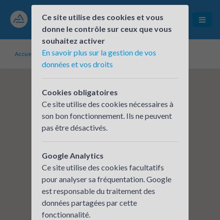
Ce site utilise des cookies et vous
donne le contrôle sur ceux que vous
souhaitez activer
En savoir plus sur la gestion de vos
Accueil
Établissements inscrits
SYNDICAT MIXTE DU PIPA
données et vos droits
Cookies obligatoires
Ce site utilise des cookies nécessaires à
son bon fonctionnement. Ils ne peuvent
pas être désactivés.
Google Analytics
Ce site utilise des cookies facultatifs
pour analyser sa fréquentation. Google
est responsable du traitement des
données partagées par cette
fonctionnalité.