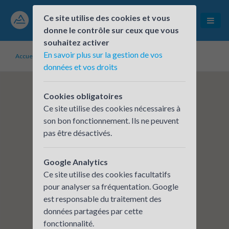
Ce site utilise des cookies et vous
donne le contrôle sur ceux que vous
souhaitez activer
En savoir plus sur la gestion de vos
Accueil
Établissements inscrits
Syveco
données et vos droits
Cookies obligatoires
Ce site utilise des cookies nécessaires à
son bon fonctionnement. Ils ne peuvent
pas être désactivés.
Google Analytics
Ce site utilise des cookies facultatifs
pour analyser sa fréquentation. Google
est responsable du traitement des
données partagées par cette
fonctionnalité.