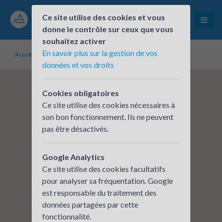
Ce site utilise des cookies et vous
donne le contrôle sur ceux que vous
souhaitez activer
En savoir plus sur la gestion de vos
Accueil
Établissements inscrits
TOUTENVERT Veurey
données et vos droits
Cookies obligatoires
Ce site utilise des cookies nécessaires à
son bon fonctionnement. Ils ne peuvent
pas être désactivés.
Google Analytics
Ce site utilise des cookies facultatifs
pour analyser sa fréquentation. Google
est responsable du traitement des
données partagées par cette
fonctionnalité.