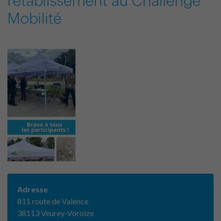
l'établissement au Challenge
Mobilité
Adresse
811 route de Valence
38113 Veurey-Voroize