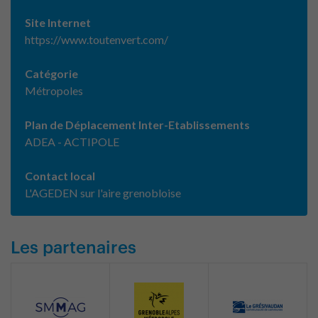
Site Internet
https://www.toutenvert.com/
Catégorie
Métropoles
Plan de Déplacement Inter-Etablissements
ADEA - ACTIPOLE
Contact local
L'AGEDEN sur l'aire grenobloise
Les partenaires