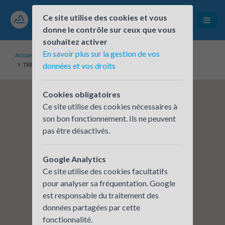
Ce site utilise des cookies et vous
donne le contrôle sur ceux que vous
souhaitez activer
En savoir plus sur la gestion de vos
Accueil
Établissements inscrits
TRESSE METALLIQUE J. FORISSIER (ARD)
données et vos droits
Cookies obligatoires
Ce site utilise des cookies nécessaires à
son bon fonctionnement. Ils ne peuvent
pas être désactivés.
Google Analytics
Ce site utilise des cookies facultatifs
pour analyser sa fréquentation. Google
est responsable du traitement des
données partagées par cette
fonctionnalité.