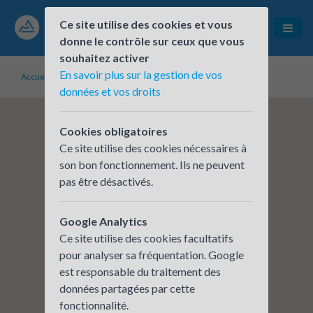
Ce site utilise des cookies et vous
donne le contrôle sur ceux que vous
souhaitez activer
En savoir plus sur la gestion de vos
Accueil
Établissements inscrits
TRONIC'S MICROSYSTEMS
données et vos droits
Cookies obligatoires
Ce site utilise des cookies nécessaires à
son bon fonctionnement. Ils ne peuvent
pas être désactivés.
Google Analytics
Ce site utilise des cookies facultatifs
pour analyser sa fréquentation. Google
est responsable du traitement des
données partagées par cette
fonctionnalité.