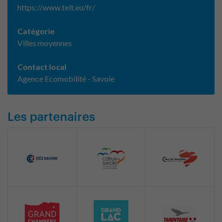
https://www.telt.eu/fr/
Catégorie
Villes moyennes
Contact local
Agence Ecomobilité - Savoie
Les partenaires