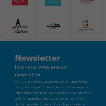
Newsletter
Inscrivez-vous à notre
newsletter
Votre adresse de messagerie est uniquement utilisée par
la Région Auvergne-Rhône-Alpes pour vous envoyer les
lettres d’information du Challenge Mobilité. Vous pouvez à
tout moment utiliser le lien de désabonnement intégré
dans la newsletter.
En savoir plus sur la gestion de vos