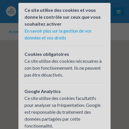
Ce site utilise des cookies et vous
donne le contrôle sur ceux que vous
souhaitez activer
En savoir plus sur la gestion de vos
Accueil
Établissements inscrits
Tunnel Euralpin Lyon Turin
données et vos droits
Cookies obligatoires
Ce site utilise des cookies nécessaires à
son bon fonctionnement. Ils ne peuvent
pas être désactivés.
Google Analytics
Ce site utilise des cookies facultatifs
pour analyser sa fréquentation. Google
est responsable du traitement des
données partagées par cette
fonctionnalité.