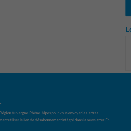
L
r
a Région Auvergne-Rhône-Alpes pour vous envoyer les lettres
ent utiliser le lien de désabonnement intégré dans la newsletter.
En