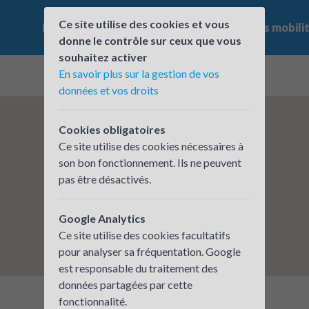
Ce site utilise des cookies et vous
Le challenge
Qui participe ?
Les offres mobili
donne le contrôle sur ceux que vous
souhaitez activer
En savoir plus sur la gestion de vos
données et vos droits
Cookies obligatoires
Ce site utilise des cookies nécessaires à
son bon fonctionnement. Ils ne peuvent
pas être désactivés.
Google Analytics
Ce site utilise des cookies facultatifs
pour analyser sa fréquentation. Google
est responsable du traitement des
données partagées par cette
fonctionnalité.