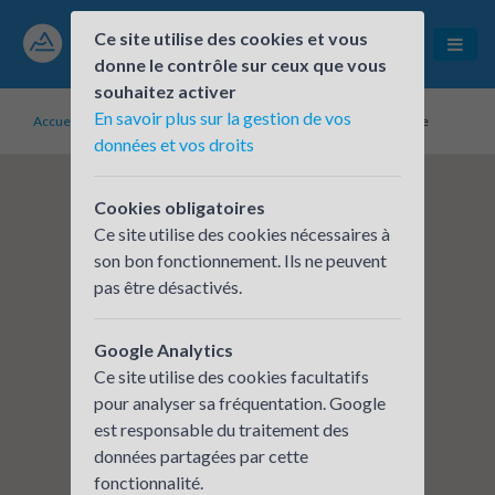
Ce site utilise des cookies et vous
donne le contrôle sur ceux que vous
souhaitez activer
En savoir plus sur la gestion de vos
Accueil
Établissements inscrits
URASSAF RA - Site de Valence
données et vos droits
Cookies obligatoires
Ce site utilise des cookies nécessaires à
son bon fonctionnement. Ils ne peuvent
pas être désactivés.
Google Analytics
Ce site utilise des cookies facultatifs
pour analyser sa fréquentation. Google
est responsable du traitement des
données partagées par cette
fonctionnalité.