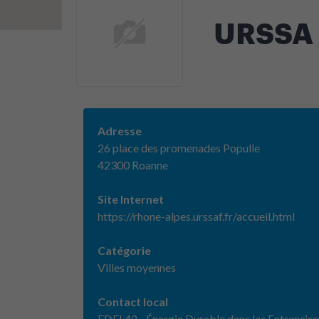
URSSA R
Adresse
26 place des promenades Populle
42300 Roanne
Site Internet
https://rhone-alpes.urssaf.fr/accueil.html
Catégorie
Villes moyennes
Contact local
EDEL42 - Énergie Durable dans les Entreprise