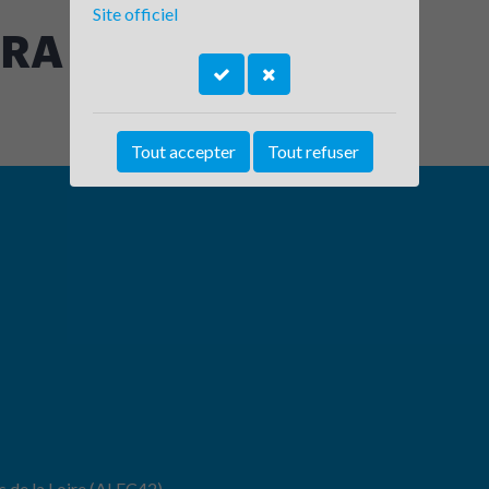
Site officiel
A - site de Roanne
Tout accepter
Tout refuser
s de la Loire (ALEC42)