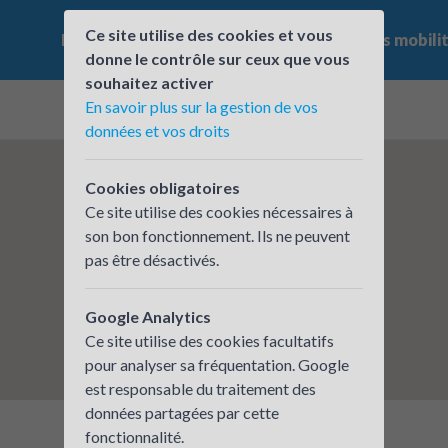
Ce site utilise des cookies et vous
Le challenge
Qui participe ?
Les offres mobili
donne le contrôle sur ceux que vous
souhaitez activer
En savoir plus sur la gestion de vos
données et vos droits
Cookies obligatoires
Ce site utilise des cookies nécessaires à
son bon fonctionnement. Ils ne peuvent
pas être désactivés.
Google Analytics
Ce site utilise des cookies facultatifs
pour analyser sa fréquentation. Google
est responsable du traitement des
données partagées par cette
fonctionnalité.