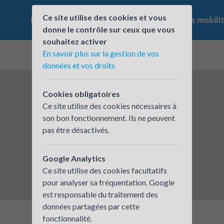
Ce site utilise des cookies et vous
Le challenge
Qui participe ?
Les offres mobili
donne le contrôle sur ceux que vous
souhaitez activer
En savoir plus sur la gestion de vos
données et vos droits
Cookies obligatoires
Ce site utilise des cookies nécessaires à
son bon fonctionnement. Ils ne peuvent
pas être désactivés.
Google Analytics
Ce site utilise des cookies facultatifs
pour analyser sa fréquentation. Google
est responsable du traitement des
données partagées par cette
fonctionnalité.