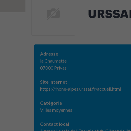
URSSAF 
Adresse
la Chaumette
07000 Privas
Site Internet
https://rhone-alpes.urssaf.fr/accueil.html
Catégorie
Villes moyennes
Contact local
Agence Locale de l'Énergie et du Climat de l