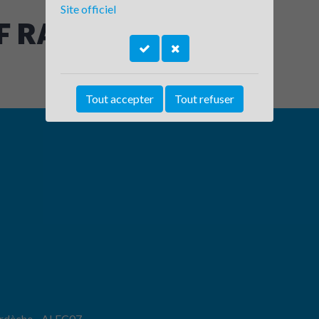
Site officiel
RA - Site de Privas
Tout accepter
Tout refuser
'Ardèche - ALEC07