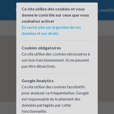
Ce site utilise des cookies et vous
Le challenge
Qui participe ?
Les offres mobili
donne le contrôle sur ceux que vous
souhaitez activer
En savoir plus sur la gestion de vos
données et vos droits
Cookies obligatoires
Ce site utilise des cookies nécessaires à
son bon fonctionnement. Ils ne peuvent
pas être désactivés.
Google Analytics
Ce site utilise des cookies facultatifs
pour analyser sa fréquentation. Google
est responsable du traitement des
données partagées par cette
fonctionnalité.