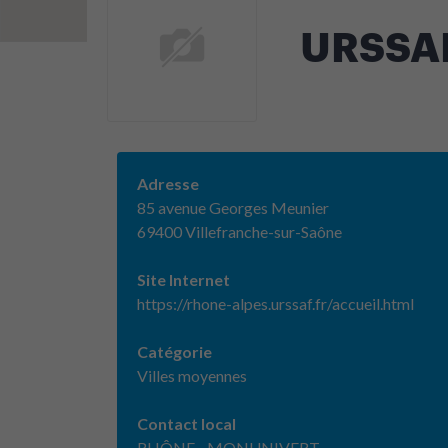
URSSAF 
Adresse
85 avenue Georges Meunier
69400 Villefranche-sur-Saône
Site Internet
https://rhone-alpes.urssaf.fr/accueil.html
Catégorie
Villes moyennes
Contact local
RHÔNE - MONUNIVERT