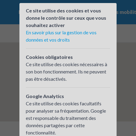
Ce site utilise des cookies et vous
Le challenge
Qui participe ?
Les offres mobili
donne le contrôle sur ceux que vous
souhaitez activer
En savoir plus sur la gestion de vos
données et vos droits
Cookies obligatoires
Ce site utilise des cookies nécessaires à
son bon fonctionnement. Ils ne peuvent
pas être désactivés.
Google Analytics
Ce site utilise des cookies facultatifs
pour analyser sa fréquentation. Google
est responsable du traitement des
données partagées par cette
fonctionnalité.