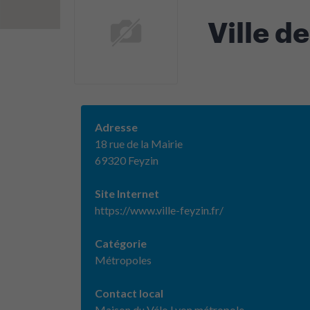
Ville d
Adresse
18 rue de la Mairie
69320 Feyzin
Site Internet
https://www.ville-feyzin.fr/
Catégorie
Métropoles
Contact local
Maison du Vélo Lyon métropole