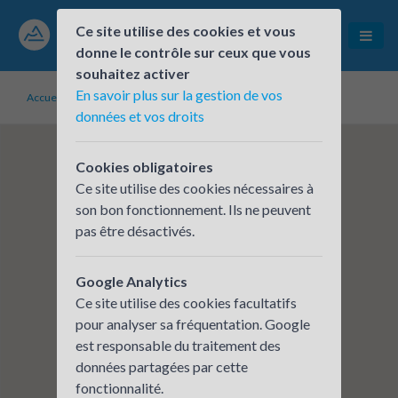
Ce site utilise des cookies et vous
donne le contrôle sur ceux que vous
souhaitez activer
En savoir plus sur la gestion de vos
Accueil
Établissements inscrits
WAT
données et vos droits
Cookies obligatoires
Ce site utilise des cookies nécessaires à
son bon fonctionnement. Ils ne peuvent
pas être désactivés.
Google Analytics
Ce site utilise des cookies facultatifs
pour analyser sa fréquentation. Google
est responsable du traitement des
données partagées par cette
fonctionnalité.