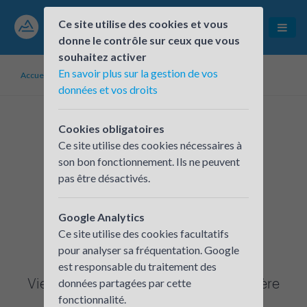
Ce site utilise des cookies et vous
donne le contrôle sur ceux que vous
souhaitez activer
En savoir plus sur la gestion de vos
Accueil
PDIE/Groupements
ARIANE PEPINIERE
données et vos droits
Cookies obligatoires
Ce site utilise des cookies nécessaires à
son bon fonctionnement. Ils ne peuvent
pas être désactivés.
Google Analytics
Ce site utilise des cookies facultatifs
ARIANE PEPINIERE
pour analyser sa fréquentation. Google
est responsable du traitement des
Vienne Condrieu Agglomération et Isère
données partagées par cette
fonctionnalité.