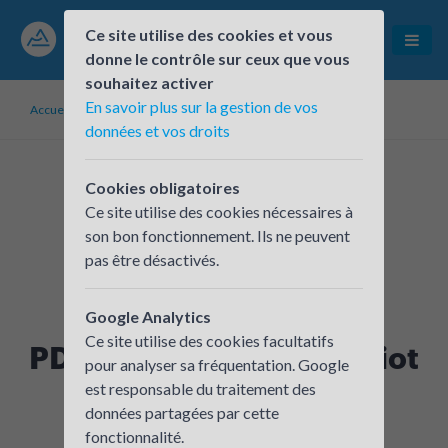
Ce site utilise des cookies et vous
donne le contrôle sur ceux que vous
souhaitez activer
En savoir plus sur la gestion de vos
Accueil
PDIE/Groupements
PDIE Port Edouard Herriot
données et vos droits
Cookies obligatoires
Ce site utilise des cookies nécessaires à
son bon fonctionnement. Ils ne peuvent
pas être désactivés.
Google Analytics
Ce site utilise des cookies facultatifs
PDIE Port Edouard Herriot
pour analyser sa fréquentation. Google
est responsable du traitement des
La métropole de Lyon
données partagées par cette
fonctionnalité.