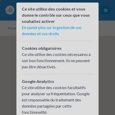
Ce site utilise des cookies et vous
donne le contrôle sur ceux que vous
souhaitez activer
En savoir plus sur la gestion de vos
Accueil
Établissements inscrits
CEGELEC CEM
données et vos droits
Cookies obligatoires
Ce site utilise des cookies nécessaires à
son bon fonctionnement. Ils ne peuvent
pas être désactivés.
Google Analytics
Ce site utilise des cookies facultatifs
pour analyser sa fréquentation. Google
est responsable du traitement des
données partagées par cette
fonctionnalité.