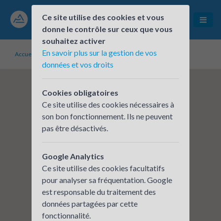
Ce site utilise des cookies et vous
donne le contrôle sur ceux que vous
souhaitez activer
En savoir plus sur la gestion de vos
Accueil
Établissements inscrits
BPAURA - BELLERIVE
données et vos droits
Cookies obligatoires
Ce site utilise des cookies nécessaires à
son bon fonctionnement. Ils ne peuvent
pas être désactivés.
Google Analytics
Ce site utilise des cookies facultatifs
pour analyser sa fréquentation. Google
est responsable du traitement des
données partagées par cette
fonctionnalité.