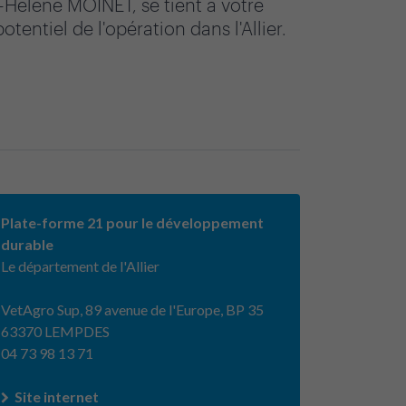
ie-Hélène MOINET, se tient à votre
entiel de l'opération dans l'Allier.
Plate-forme 21 pour le développement
durable
Le département de l'Allier
VetAgro Sup, 89 avenue de l'Europe, BP 35
63370 LEMPDES
04 73 98 13 71
Site internet