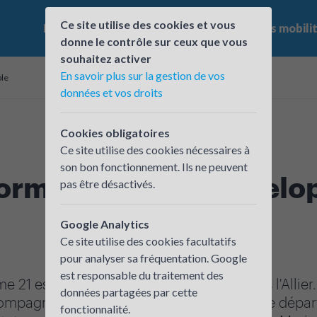
Ce site utilise des cookies et vous
Le challenge
Qui participe ?
Les offres mobili
donne le contrôle sur ceux que vous
souhaitez activer
En savoir plus sur la gestion de vos
ble
données et vos droits
Cookies obligatoires
Ce site utilise des cookies nécessaires à
son bon fonctionnement. Ils ne peuvent
forme 21 pour le dével
pas être désactivés.
Google Analytics
Ce site utilise des cookies facultatifs
pour analyser sa fréquentation. Google
est responsable du traitement des
 21 est relais du Challenge Mobilité dans l'Allier
données partagées par cette
ompagner les établissements situés dans le dépar
fonctionnalité.