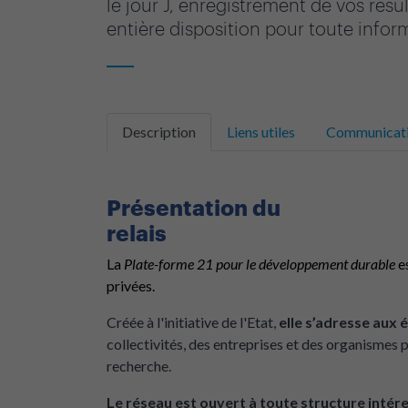
le jour J, enregistrement de vos résu
entière disposition pour toute inform
Description
Liens utiles
Communicat
Présentation du
rel
La
Plate-forme 21 pour le développement durable
es
privées.
Créée à l'initiative de l'Etat,
elle s’adresse aux é
collectivités, des entreprises et des organismes p
recherche.
Le réseau est ouvert à toute structure intér