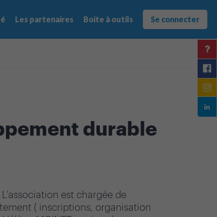
té
Les partenaires
Boite à outils
Se connecter
oppement durable
. L'association est chargée de
tement ( inscriptions, organisation