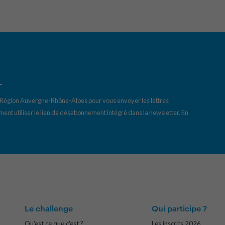
r
a Région Auvergne-Rhône-Alpes pour vous envoyer les lettres
ent utiliser le lien de désabonnement intégré dans la newsletter.
En
Le challenge
Qui participe ?
Qu'est ce que c'est ?
Les inscrits 2026