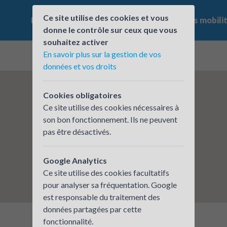
Ce site utilise des cookies et vous
Le challenge
Qui participe ?
Les offres mobili
donne le contrôle sur ceux que vous
souhaitez activer
En savoir plus sur la gestion de vos
données et vos droits
Cookies obligatoires
Ce site utilise des cookies nécessaires à
son bon fonctionnement. Ils ne peuvent
pas être désactivés.
Google Analytics
Ce site utilise des cookies facultatifs
pour analyser sa fréquentation. Google
est responsable du traitement des
données partagées par cette
fonctionnalité.