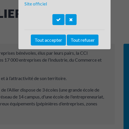
Site officiel
LIER
Tout accepter
Tout refuser
eprises bénévoles, élus par leurs pairs, la CCI
s des 17 000 entreprises de l’Industrie, du Commerce et
à l’attractivité de son territoire.
de l’Allier dispose de 3 écoles (une grande école de
seau de 14 campus, d'une école de l'entrepreneuriat,
reux équipements (pépinières d’entreprises, zones