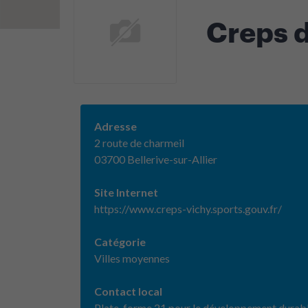
Creps d
Adresse
2 route de charmeil
03700 Bellerive-sur-Allier
Site Internet
https://www.creps-vichy.sports.gouv.fr/
Catégorie
Villes moyennes
Contact local
Plate-forme 21 pour le développement durab