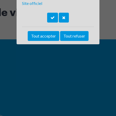
Site officiel
e vichy
Tout accepter
Tout refuser
le