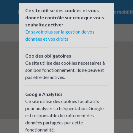
Ce site utilise des cookies et vous
Le challenge
Qui participe ?
Les offres mobili
donne le contrôle sur ceux que vous
souhaitez activer
En savoir plus sur la gestion de vos
données et vos droits
Cookies obligatoires
Ce site utilise des cookies nécessaires à
son bon fonctionnement. Ils ne peuvent
pas être désactivés.
Google Analytics
Ce site utilise des cookies facultatifs
pour analyser sa fréquentation. Google
est responsable du traitement des
données partagées par cette
fonctionnalité.