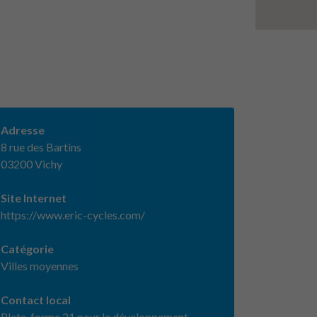
Adresse
8 rue des Bartins
03200 Vichy
Site Internet
https://www.eric-cycles.com/
Catégorie
Villes moyennes
Contact local
Plate-forme 21 pour le développement