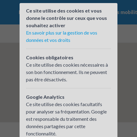
Ce site utilise des cookies et vous
Le challenge
Qui participe ?
Les offres mobili
donne le contrôle sur ceux que vous
souhaitez activer
En savoir plus sur la gestion de vos
données et vos droits
Cookies obligatoires
Ce site utilise des cookies nécessaires à
son bon fonctionnement. Ils ne peuvent
pas être désactivés.
Google Analytics
Ce site utilise des cookies facultatifs
pour analyser sa fréquentation. Google
est responsable du traitement des
données partagées par cette
fonctionnalité.