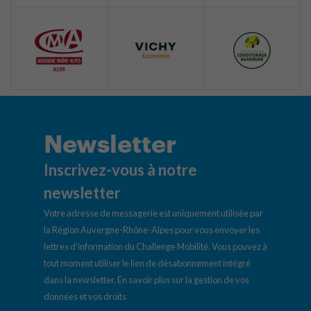
Newsletter
Inscrivez-vous à notre
newsletter
Votre adresse de messagerie est uniquement utilisée par
la Région Auvergne-Rhône-Alpes pour vous envoyer les
lettres d’information du Challenge Mobilité. Vous pouvez à
tout moment utiliser le lien de désabonnement intégré
dans la newsletter.
En savoir plus sur la gestion de vos
données et vos droits