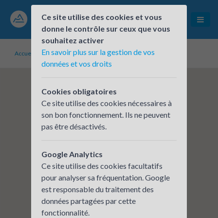
Ce site utilise des cookies et vous
donne le contrôle sur ceux que vous
souhaitez activer
En savoir plus sur la gestion de vos
Accueil
Établissements inscrits
Moulins Communauté
données et vos droits
Cookies obligatoires
Ce site utilise des cookies nécessaires à
son bon fonctionnement. Ils ne peuvent
pas être désactivés.
Google Analytics
Ce site utilise des cookies facultatifs
pour analyser sa fréquentation. Google
est responsable du traitement des
données partagées par cette
fonctionnalité.