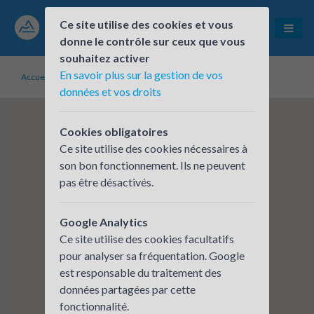
Ce site utilise des cookies et vous
donne le contrôle sur ceux que vous
souhaitez activer
En savoir plus sur la gestion de vos
Accueil
Établissements inscrits
Produr
données et vos droits
Cookies obligatoires
Ce site utilise des cookies nécessaires à
son bon fonctionnement. Ils ne peuvent
pas être désactivés.
Google Analytics
Ce site utilise des cookies facultatifs
pour analyser sa fréquentation. Google
est responsable du traitement des
données partagées par cette
fonctionnalité.