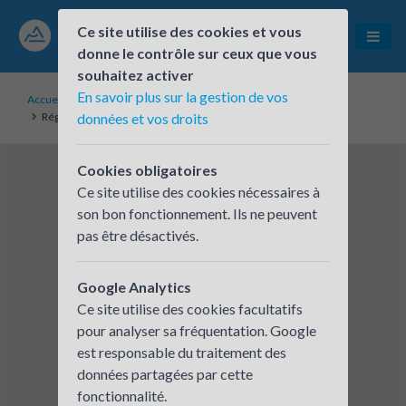
Ce site utilise des cookies et vous
donne le contrôle sur ceux que vous
souhaitez activer
En savoir plus sur la gestion de vos
Accueil
Établissements inscrits
Région Auvergne-Rhône-Alpes / Antenne de l'Allier
données et vos droits
Cookies obligatoires
Ce site utilise des cookies nécessaires à
son bon fonctionnement. Ils ne peuvent
pas être désactivés.
Google Analytics
Ce site utilise des cookies facultatifs
pour analyser sa fréquentation. Google
est responsable du traitement des
données partagées par cette
fonctionnalité.