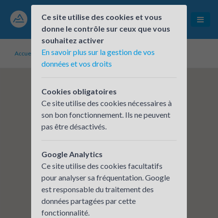
Ce site utilise des cookies et vous
donne le contrôle sur ceux que vous
souhaitez activer
En savoir plus sur la gestion de vos
Accueil
Établissements inscrits
VERKOR
données et vos droits
Cookies obligatoires
Ce site utilise des cookies nécessaires à
son bon fonctionnement. Ils ne peuvent
pas être désactivés.
Google Analytics
Ce site utilise des cookies facultatifs
pour analyser sa fréquentation. Google
est responsable du traitement des
données partagées par cette
fonctionnalité.