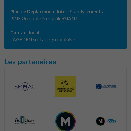
Plan de Déplacement Inter-Etablissements
PDIE Grenoble Presqu'île/GIANT
Contact local
L'AGEDEN sur l'aire grenobloise
Les partenaires