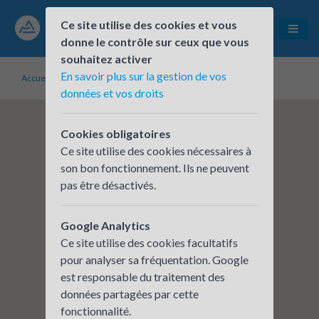
Ce site utilise des cookies et vous
donne le contrôle sur ceux que vous
souhaitez activer
En savoir plus sur la gestion de vos
Accueil
Établissements inscrits
Ville de Montluçon
données et vos droits
Cookies obligatoires
Ce site utilise des cookies nécessaires à
son bon fonctionnement. Ils ne peuvent
pas être désactivés.
Google Analytics
Ce site utilise des cookies facultatifs
pour analyser sa fréquentation. Google
est responsable du traitement des
données partagées par cette
fonctionnalité.