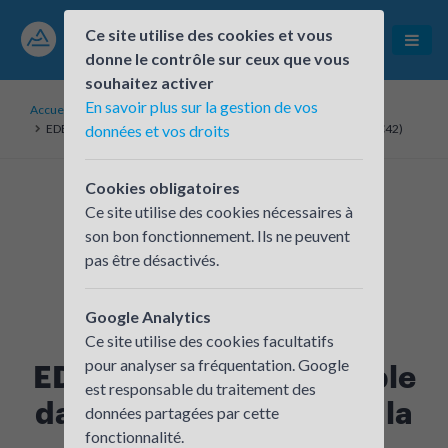
Ce site utilise des cookies et vous
donne le contrôle sur ceux que vous
souhaitez activer
En savoir plus sur la gestion de vos
Accueil
Les contacts locaux
EDEL42 - Énergie Durable dans les Entreprises de la Loire (ALEC42)
données et vos droits
Cookies obligatoires
Ce site utilise des cookies nécessaires à
son bon fonctionnement. Ils ne peuvent
pas être désactivés.
Google Analytics
Ce site utilise des cookies facultatifs
pour analyser sa fréquentation. Google
EDEL42 - Énergie Durable
est responsable du traitement des
dans les Entreprises de la
données partagées par cette
fonctionnalité.